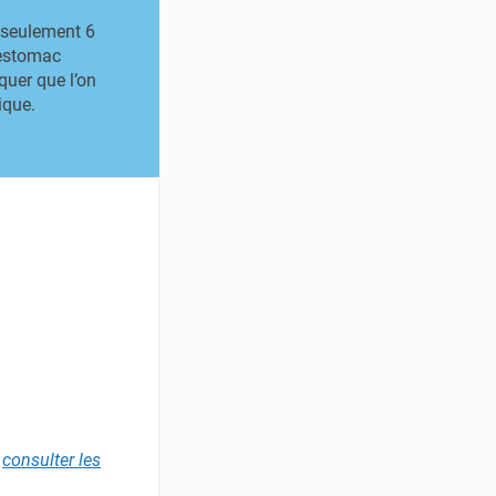
 seulement 6
 estomac
uer que l’on
ique.
,
consulter les