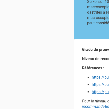
Seiko, sur 1
macroscopiqu
gastrites à 
macroscopiqu
peut considé
Grade de preuv
Niveau de rec
Références :
https://p
https://p
https://p
Pour le niveau 
recommandation