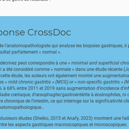
ponse CrossDoc
e l’anatomopathologiste qui analyse les biopsies gastriques, il p
sultat parfaitement « normal ».
décrivez peut correspondre à une «
minimal and superficial chro
i a été considéré comme « normale » dans une étude récente (J
cette étude, les auteurs ont également montré une augmentatio
des «
mild chronic gastritis » (MCG) or « non-specific gastritis » (
 à 68% entre 2011 et 2019 sans augmentation d’incidence d’in
adie cœliaque, d’œsophagite/gastroentérite à éosinophiles, ni 
 chronique de l’intestin, ce qui interroge sur la significativité cl
 anatomopathologique…
, plusieurs études (Sheiko, 2015 et Anafy, 2023) montrent une fai
entre les aspects gastriques macroscopiques et microscopiques.