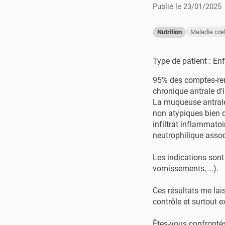
Publié le
23/01/2025
Maladie cœ
Nutrition
Type de patient : En
95% des comptes-ren
chronique antrale d’i
La muqueuse antrale 
non atypiques bien d
infiltrat inflammato
neutrophilique assoc
Les indications sont
vomissements, …).
Ces résultats me lai
contrôle et surtout 
Êtes-vous confrontés