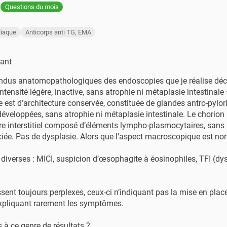
Questions du mois
liaque
​Anticorps anti TG, EMA
fant
dus anatomopathologiques des endoscopies que je réalise décri
ntensité légère, inactive, sans atrophie ni métaplasie intestinale 
est d’architecture conservée, constituée de glandes antro-pylor
éveloppées, sans atrophie ni métaplasie intestinale. Le chorion
ire interstitiel composé d’éléments lympho-plasmocytaires, sans 
iée. Pas de dysplasie. Alors que l’aspect macroscopique est no
 diverses : MICI, suspicion d’œsophagite à éosinophiles, TFI (dy
ssent toujours perplexes, ceux-ci n’indiquant pas la mise en place
expliquant rarement les symptômes.
 à ce genre de résultats ?