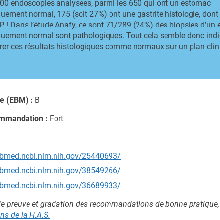
000 endoscopies analysées, parmi les 650 qui ont un estomac
ement normal, 175 (soit 27%) ont une gastrite histologie, dont
HP ! Dans l’étude Anafy, ce sont 71/289 (24%) des biopsies d’un
ement normal sont pathologiques. Tout cela semble donc indiq
rer ces résultats histologiques comme normaux sur un plan clin
e (EBM) :
B
ommandation :
Fort
ubmed.ncbi.nlm.nih.gov/25440693/
ubmed.ncbi.nlm.nih.gov/38549266/
ubmed.ncbi.nlm.nih.gov/36689933/
de preuve et gradation des recommandations de bonne pratique
s de la H.A.S
.