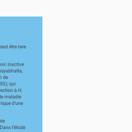
eut être rare
nic inactive
osyabhatla,
n de
NSG)
, qui
fection à
H.
de maladie
inique d’une
ble
 Dans l’étude