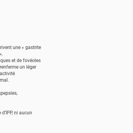
vent une « gastrite
».
iques et de fovéoles
 renferme un léger
activité
rmal.
spepsies,
 d’IPP, ni aucun