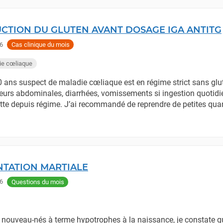
CTION DU GLUTEN AVANT DOSAGE IGA ANTITG
6
Cas clinique du mois
ie cœliaque
0 ans suspect de maladie cœliaque est en régime strict sans glu
urs abdominales, diarrhées, vomissements si ingestion quotidi
tte depuis régime. J’ai recommandé de reprendre de petites quan
TATION MARTIALE
6
Questions du mois
e nouveau-nés à terme hypotrophes à la naissance, je constate q