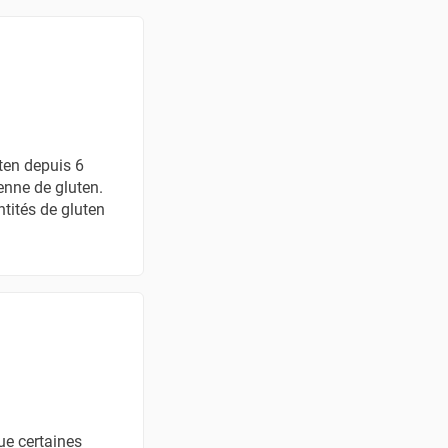
ten depuis 6
enne de gluten.
tités de gluten
ue certaines