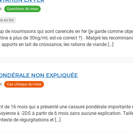
TATION EN FER
6
Questions du mois
s en fer
p de nourrissons qui sont carencés en fer (je garde comme obje
ritine à plus de 30ng/ml, est-ce correct ?) . Malgré les recomman
apports en lait de croissance, les rations de viande […]
ONDÉRALE NON EXPLIQUÉE
6
Cas clinique du mois
nt de 16 mois qui a présenté une cassure pondérale importante d
oyenne à -2DS à partir de 6 mois sans aucune explication. Tail
texte de régurgitations et […]