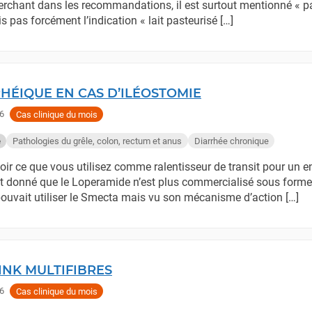
erchant dans les recommandations, il est surtout mentionné « 
is pas forcément l’indication « lait pasteurisé […]
RHÉIQUE EN CAS D’ILÉOSTOMIE
6
Cas clinique du mois
Pathologies du grêle, colon, rectum et anus
Diarrhée chronique
e
oir ce que vous utilisez comme ralentisseur de transit pour un e
nt donné que le Loperamide n’est plus commercialisé sous forme 
ouvait utiliser le Smecta mais vu son mécanisme d’action […]
INK MULTIFIBRES
6
Cas clinique du mois