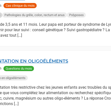
6
Cas clinique du mois
Pathologies du grêle, colon, rectum et anus
Polyposes
e
s de 3,5 ans et 11 mois. Leur papa est porteur de syndrome de Ly
nir pour leur suivi : conseil génétique ? Suivi gastropédiatre ? L
avez tout […]
TATION EN OLIGOÉLÉMENTS
6
Questions du mois
n en oligoéléments
ation très restrictive chez les jeunes enfants avec troubles du s
-ce que vous complétez leur alimentation ou recherchez spécifiq
c, cuivre, magnésium ou autres oligo-éléments ? La réponse Cr
ictions […]