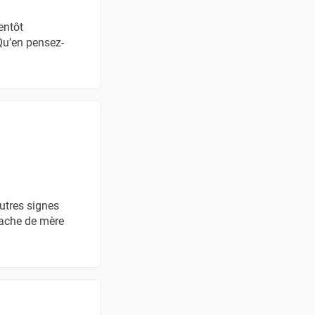
entôt
 Qu’en pensez-
autres signes
vache de mère