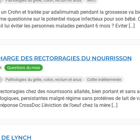
Pathologies du grêle, colon, rectum et anus
MICI
e
un Crohn et traitée par adalimumab pendant la grossesse va bi
 me questionne sur le potentiel risque infectieux pour son bébé.
il lui éviter les personnes malades pendant 6 mois ? Eviter […]
CHARGE DES RECTORRAGIES DU NOURRISSON
6
Questions du mois
Pathologies du grêle, colon, rectum et anus
Colite indéterminée
e
ectorragies chez des nourrissons allaités, bien portant et sans 
ologiques, persistantes malgré régime sans protéines de lait de 
a réponse CrossDoc L’éviction de l’oeuf chez la mère […]
 DE LYNCH