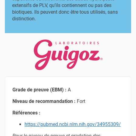
extensifs de PLV, qu’ils contiennent ou pas des
biotiques. Ils peuvent donc être tous utilisés, sans
distinction.
Grade de preuve (EBM) :
A
Niveau de recommandation :
Fort
Références :
https://pubmed.ncbi.nlm.nih.gov/34955309/
Pour le niveau de preuve et gradation des