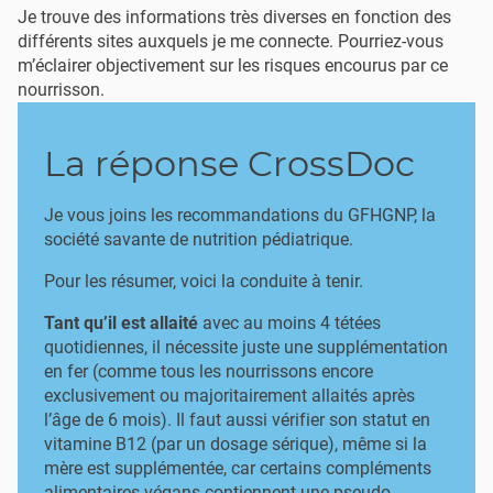
Je trouve des informations très diverses en fonction des
différents sites auxquels je me connecte. Pourriez-vous
m’éclairer objectivement sur les risques encourus par ce
nourrisson.
La réponse CrossDoc
Je vous joins les recommandations du GFHGNP, la
société savante de nutrition pédiatrique.
Pour les résumer, voici la conduite à tenir.
Tant qu’il est allaité
avec au moins 4 tétées
quotidiennes, il nécessite juste une supplémentation
en fer (comme tous les nourrissons encore
exclusivement ou majoritairement allaités après
l’âge de 6 mois). Il faut aussi vérifier son statut en
vitamine B12 (par un dosage sérique), même si la
mère est supplémentée, car certains compléments
alimentaires végans contiennent une pseudo-