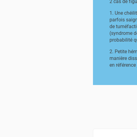
2 cas de figu
1. Une chéil
parfois saign
de tuméfacti
(syndrome de
probabilité q
2. Petite hé
manière disso
en référence