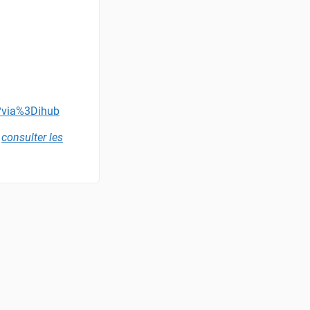
3?via%3Dihub
,
consulter les