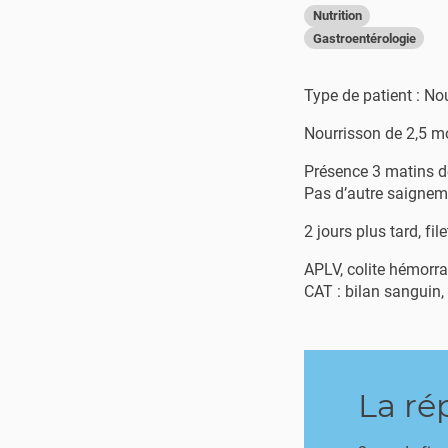
Nutrition
Gastroentérologie
Type de patient : No
Nourrisson de 2,5 m
Présence 3 matins de
Pas d’autre saigneme
2 jours plus tard, fi
APLV, colite hémorr
CAT : bilan sanguin,
La ré