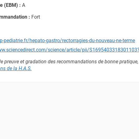
e (EBM) :
A
ommandation :
Fort
ap-pediatrie.fr/hepato-gastro/rectorragies-du-nouveau-ne-terme
ww.sciencedirect.com/science/article/pii/S169540331830110
de preuve et gradation des recommandations de bonne pratique
s de la H.A.S
.