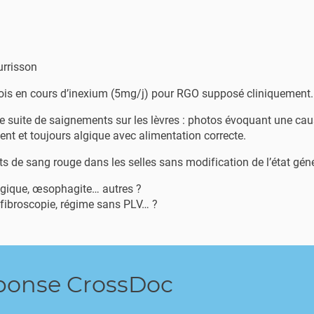
urrisson
ois en cours d’inexium (5mg/j) pour RGO supposé cliniquement.
 suite de saignements sur les lèvres : photos évoquant une cause
nt et toujours algique avec alimentation correcte.
lets de sang rouge dans les selles sans modification de l’état géné
agique, œsophagite… autres ?
 fibroscopie, régime sans PLV… ?
ponse CrossDoc