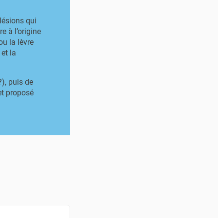
lésions qui
e à l’origine
u la lèvre
et la
), puis de
 et proposé