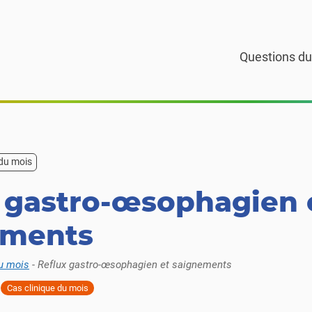
Questions du
 du mois
 gastro-œsophagien 
ements
u mois
-
Reflux gastro-œsophagien et saignements
Cas clinique du mois