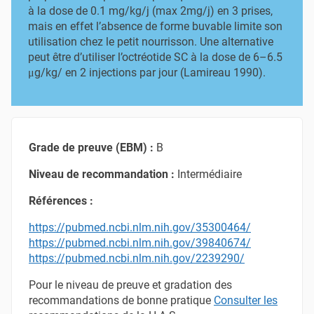
à la dose de 0.1 mg/kg/j (max 2mg/j) en 3 prises,
mais en effet l’absence de forme buvable limite son
utilisation chez le petit nourrisson. Une alternative
peut être d’utiliser l’octréotide SC à la dose de 6–6.5
μg/kg/ en 2 injections par jour (Lamireau 1990).
Grade de preuve (EBM) :
B
Niveau de recommandation :
Intermédiaire
Références :
https://pubmed.ncbi.nlm.nih.gov/35300464/
https://pubmed.ncbi.nlm.nih.gov/39840674/
https://pubmed.ncbi.nlm.nih.gov/2239290/
Pour le niveau de preuve et gradation des
recommandations de bonne pratique
Consulter les