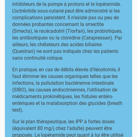
inhibiteurs de la pompe à protons et le lopéramide.
L’octréotide sous-cutané peut être administré si les
complications persistent. Il n’existe pas ou peu de
données probantes concernant la smectite
(Smecta), le racécadotril (Tiorfan), les probiotiques,
les antibiotiques ou la clonidine (Catapressan). Par
ailleurs, les chélateurs des acides biliaires
(Questran) ne sont pas indiqués chez les patients
sans continuité colique.
En pratique, en cas de débits élevés d’iléostomie, il
faut éliminer les causes organiques telles que les
infections, la pullulation bactérienne intestinale
(SIBO), les causes endocriniennes, l’utilisation de
médicaments prokinétiques, les fistules entéro-
entériques et la malabsorption des glucides (breath
test).
Sur le plan thérapeutique, les IPP à fortes doses
(équivalent 80 mg/j chez l’adulte) peuvent être
proposés. Le lopéramide peut quant à lui être utilisé